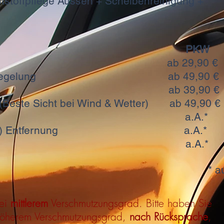
tstoffpflege Aussen + Scheibenreinigung +
optionen: PK
sche ab 29,90 
mit Versiegelung ab 49,9
enwäsche ab 39,90
ng (Beste Sicht bei Wind & Wetter) ab 
rsiegelung a.A
(Aufkleber) Entfernung a.
Versiegelung a.A
* a
bei
mittlerem
Verschmutzungsgrad. Bitte haben Sie
 höherem Verschmutzungsgrad,
nach Rücksprache
,