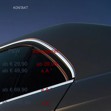
E
KONTAKT
PKW
Transporter
ab € 29,90
ab 39,90
ab € 49,90
a.A.*
ab € 69,90
a.A.*
ab € 149,90
a.A.*