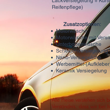
Lackversiegelung + Kuns
Reifenpflege)
Zusatz
Motorwä
Motorwäsche 
Unterbod
Scheibenversiegelu
Nano-Ve
Werbemittel-
Keramik 
Alle Preise verstehen sich 
Verständnis, dass wir bei