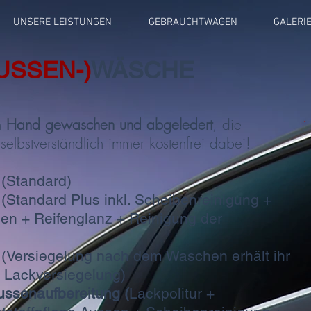
UNSERE LEISTUNGEN
GEBRAUCHTWAGEN
GALERI
USSEN-)
WÄSCHE
n
Hand gewaschen und abgeledert
, die
 selbstverständlich immer kostenfrei dabei!
(Standard)
tandard Plus inkl. Scheibenreinigung +
en + Reifenglanz + Reinigung der
Versiegelung nach dem Waschen erhält ihr
 Lackversiegelung)
ussenaufbereitung (
Lackpolitur +