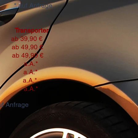
* auf Anfrage
W
Transporter
€
ab 39,90 €
0 €
ab 49,90 €
 €
ab 49,90 €
49,90 €
a.A.*
.*
a.A.*
A.*
a.A.*
.*
a.A.*
uf Anfrage